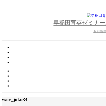
早稲田育英ゼミナー
個別指
wase_juku34