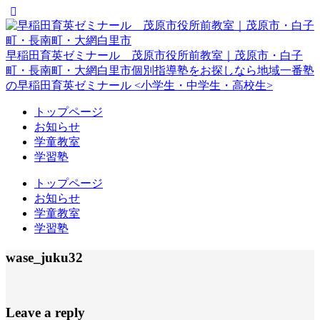
早稲田育英ゼミナール 茂原市役所前教室｜茂原市・白子
町・長南町・大網白里市
個別指導塾をお探しなら地域一番塾
の早稲田育英ゼミナール <小学生・中学生・高校生>
トップページ
お知らせ
学童教室
学習塾
トップページ
お知らせ
学童教室
学習塾
wase_juku32
Leave a reply