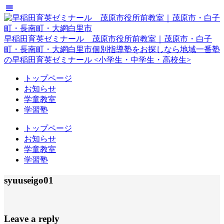
早稲田育英ゼミナール 茂原市役所前教室｜茂原市・白子
町・長南町・大網白里市
個別指導塾をお探しなら地域一番塾
の早稲田育英ゼミナール <小学生・中学生・高校生>
トップページ
お知らせ
学童教室
学習塾
トップページ
お知らせ
学童教室
学習塾
syuuseigo01
Leave a reply