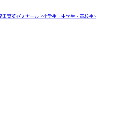
田育英ゼミナール <小学生・中学生・高校生>