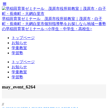
早稲田育英ゼミナール 茂原市役所前教室｜茂原市・白子
町・長南町・大網白里市
個別指導塾をお探しなら地域一番塾
の早稲田育英ゼミナール <小学生・中学生・高校生>
トップページ
お知らせ
学童教室
学習塾
トップページ
お知らせ
学童教室
学習塾
may_event_6264
//