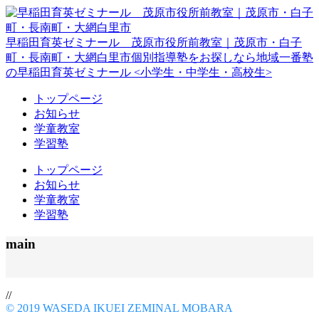
早稲田育英ゼミナール 茂原市役所前教室｜茂原市・白子
町・長南町・大網白里市
個別指導塾をお探しなら地域一番塾
の早稲田育英ゼミナール <小学生・中学生・高校生>
トップページ
お知らせ
学童教室
学習塾
トップページ
お知らせ
学童教室
学習塾
main
//
© 2019 WASEDA IKUEI ZEMINAL MOBARA