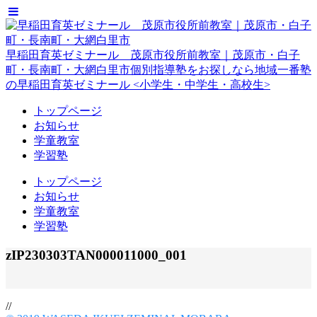
早稲田育英ゼミナール 茂原市役所前教室｜茂原市・白子
町・長南町・大網白里市
個別指導塾をお探しなら地域一番塾
の早稲田育英ゼミナール <小学生・中学生・高校生>
トップページ
お知らせ
学童教室
学習塾
トップページ
お知らせ
学童教室
学習塾
zIP230303TAN000011000_001
//