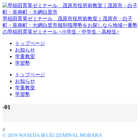
早稲田育英ゼミナール 茂原市役所前教室｜茂原市・白子
町・長南町・大網白里市
個別指導塾をお探しなら地域一番塾
の早稲田育英ゼミナール <小学生・中学生・高校生>
トップページ
お知らせ
学童教室
学習塾
トップページ
お知らせ
学童教室
学習塾
-01
//
© 2019 WASEDA IKUEI ZEMINAL MOBARA